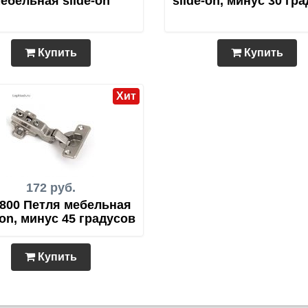
ебельная slide-on
slide-on, минус 30 гр
Купить
Купить
Хит
172 руб.
800 Петля мебельная
-on, минус 45 градусов
Купить