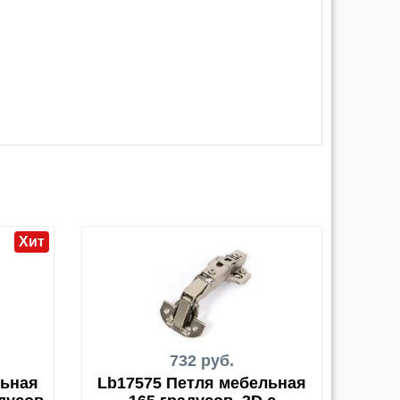
Хит
732 руб.
льная
Lb17575 Петля мебельная