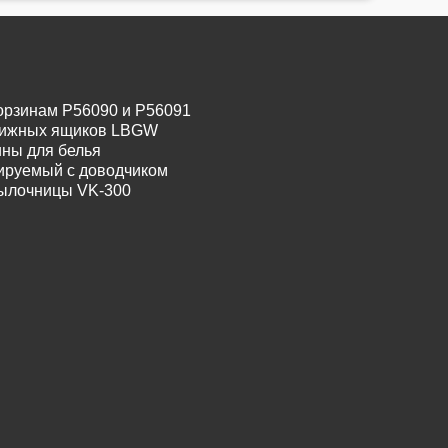
орзинам P56090 и P56091
движных ящиков LBGW
ины для белья
лируемый с доводчиком
тылочницы VK-300