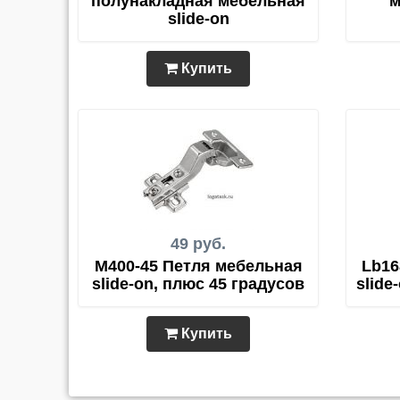
полунакладная мебельная
м
slide-on
Купить
49 руб.
M400-45 Петля мебельная
Lb16
slide-on, плюс 45 градусов
slide
Купить