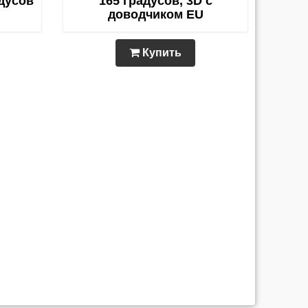
адусов
165 градусов, 3D c
доводчиком EU
Купить