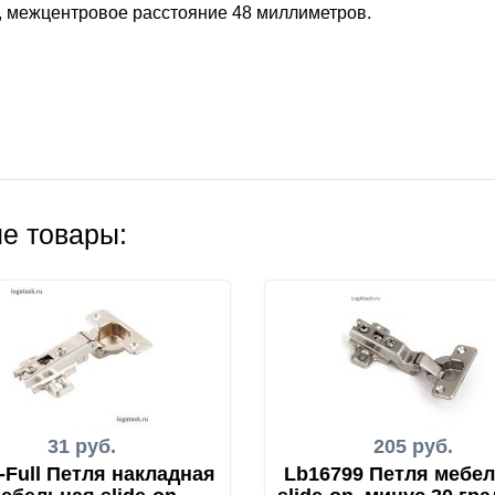
, межцентровое расстояние 48 миллиметров.
е товары:
31 руб.
205 руб.
-Full Петля накладная
Lb16799 Петля мебе