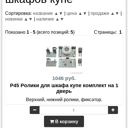
Сортировка:
название ▲
▼
|
цена ▲
▼
|
продажи ▲
▼
|
новинки ▲
▼
|
наличие ▲
▼
Показано
1
-
5
(всего позиций:
5
)
Страницы:
1
1046 руб.
P45 Ролики для шкафа купе комплект на 1
дверь
Верхний, нижний ролики, фиксатор.
В корзину