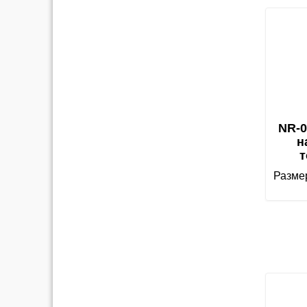
NR-0
н
т
Размер