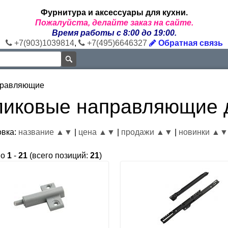
Фурнитура и аксессуары для кухни.
Пожалуйста, делайте заказ на сайте.
Время работы с 8:00 до 19:00.
+7(903)1039814
,
+7(495)6646327
Обратная связь
правляющие
ликовые направляющие 
овка:
название ▲
▼
|
цена ▲
▼
|
продажи ▲
▼
|
новинки ▲
но
1
-
21
(всего позиций:
21
)