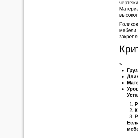
чертежи
Материа
высокоп
Роликов
мебели 
закрепл
Кри
>
Гру
Длин
Мат
Уро
Уст
Р
К
Р
Если
мебе