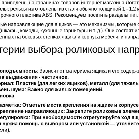
 приведены на страницах товаров интернет магазина Логат
лы: рельсы изготовлены из стали обычно толщиной 1 - 1,2 
рочного пластика ABS. Рекомендуем посетить разделы
пет
ые направляющие для ящиков — это механизмы, которые 
(шкафы, комоды, кухонные гарнитуры и т. д.). Они состоят и
енных на боковых стенках ящика и корпуса мебели, и напр
терии выбора роликовых нап
зоподъемность
: Зависит от материала ящика и его содерж
а выдвижения - частичное.
ериал
: Пластик (для легких ящиков), металл (для тяжелы
вень шума
: Важно для жилых помещений.
ановка
азметка
: Отметьте места крепления на ящике и корпусе
репление направляющих
: Закрепите роликовые элеме
егулировка
: При необходимости отрегулируйте ход ящ
 нужна помощь с выбором или установкой — уточните 
ли).