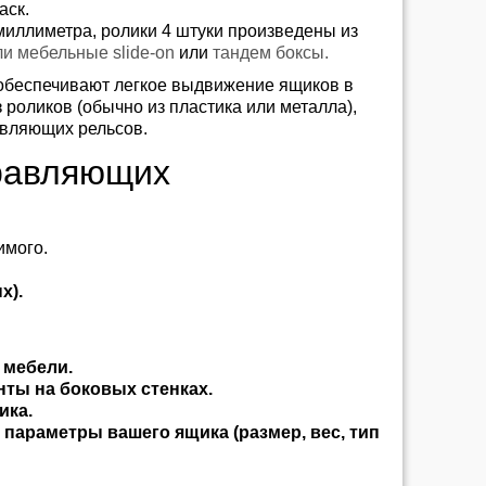
аск.
миллиметра, ролики 4 штуки произведены из
ли мебельные slide-on
или
тандем боксы.
обеспечивают легкое выдвижение ящиков в
з роликов (обычно из пластика или металла),
авляющих рельсов.
равляющих
имого.
х).
 мебели.
нты на боковых стенках.
ика.
параметры вашего ящика (размер, вес, тип