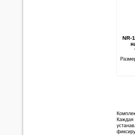
NR-1
н
Размер
Комплек
Каждая 
устанав
фиксиру