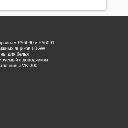
орзинам P56090 и P56091
движных ящиков LBGW
ины для белья
лируемый с доводчиком
тылочницы VK-300