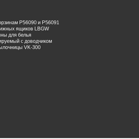
орзинам P56090 и P56091
движных ящиков LBGW
ины для белья
лируемый с доводчиком
тылочницы VK-300