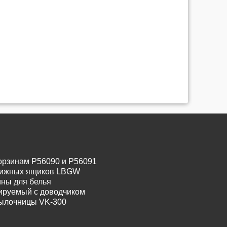
орзинам P56090 и P56091
движных ящиков LBGW
ины для белья
лируемый с доводчиком
тылочницы VK-300