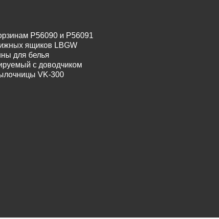
орзинам P56090 и P56091
движных ящиков LBGW
ины для белья
лируемый с доводчиком
тылочницы VK-300