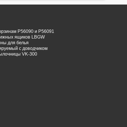
орзинам P56090 и P56091
движных ящиков LBGW
ины для белья
лируемый с доводчиком
тылочницы VK-300