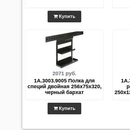
Купить
2071 руб.
1A.3003.9005 Полка для
1A.
специй двойная 256х75х320,
р
черный бархат
250х1
Купить