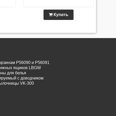
Купить
орзинам P56090 и P56091
движных ящиков LBGW
ины для белья
лируемый с доводчиком
тылочницы VK-300