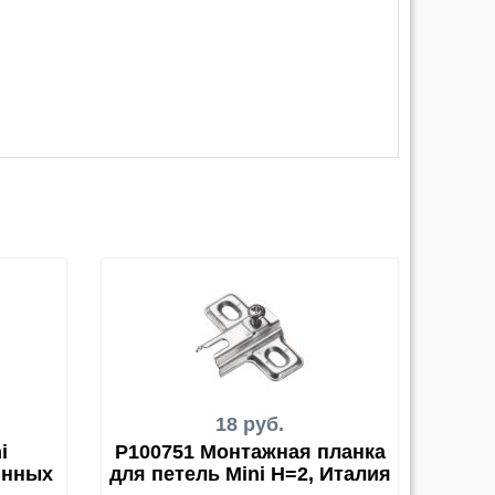
18 руб.
i
P100751 Монтажная планка
янных
для петель Mini H=2, Италия