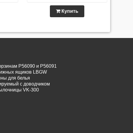
Купить
орзинам P56090 и P56091
движных ящиков LBGW
ины для белья
лируемый с доводчиком
тылочницы VK-300