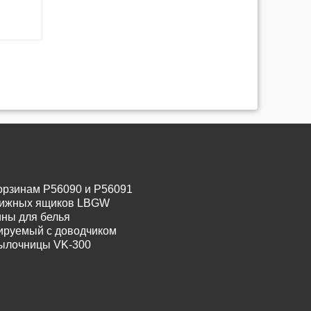
орзинам P56090 и P56091
движных ящиков LBGW
ины для белья
лируемый с доводчиком
тылочницы VK-300