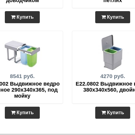
доводчиком
петлях
Купить
Купить
8541 руб.
4270 руб.
1002 Выдвижное ведро
E22.0802 Выдвижное 
ное 290x340x365, под
380x340x560, двой
мойку
Купить
Купить