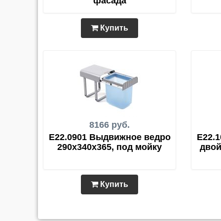
фасада
Купить
8166 руб.
E22.0901 Выдвижное ведро
E22.
290x340x365, под мойку
двой
Купить