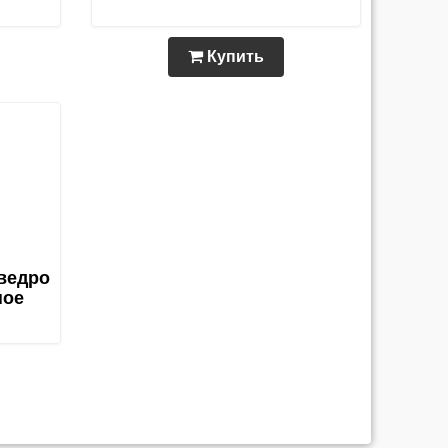
Купить
ведро
ное