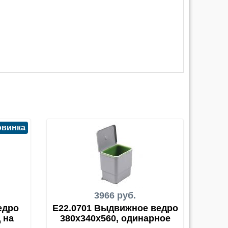
овинка
3966 руб.
едро
E22.0701 Выдвижное ведро
 на
380x340x560, одинарное