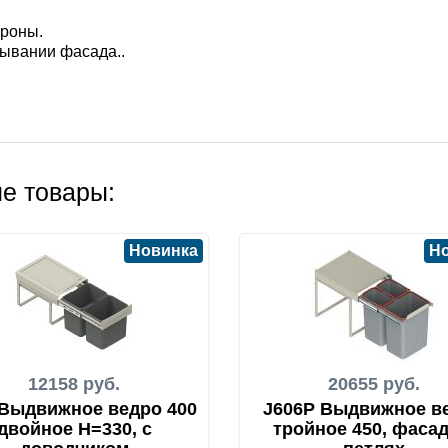
ороны.
ывании фасада..
е товары:
Новинка
Н
12158 руб.
20655 руб.
 Выдвижное ведро 400
J606P Выдвижное в
двойное H=330, с
тройное 450, фасад