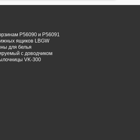
орзинам P56090 и P56091
движных ящиков LBGW
ины для белья
лируемый с доводчиком
тылочницы VK-300