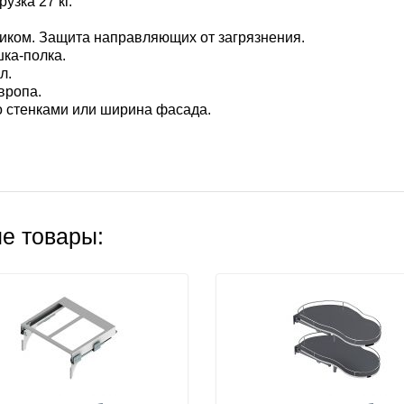
узка 27 кг.
иком. Защита направляющих от загрязнения.
ка-полка.
л.
вропа.
о стенками или ширина фасада.
е товары: