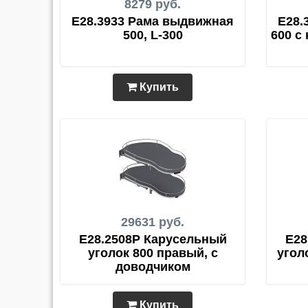
8279 руб.
E28.3933 Рама выдвижная
E28.
500, L-300
600 с
Купить
29631 руб.
E28.2508P Карусельный
E28
уголок 800 правый, с
угол
доводчиком
Купить