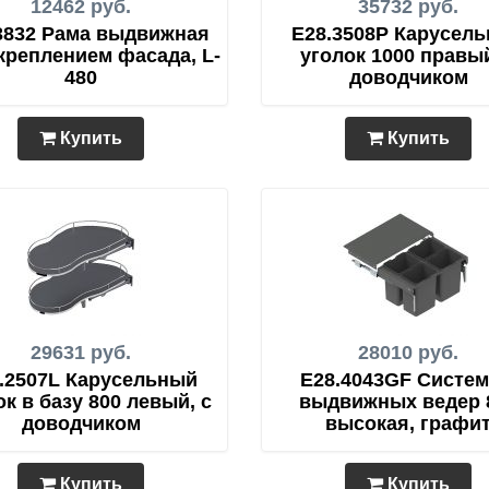
12462 руб.
35732 руб.
3832 Рама выдвижная
E28.3508P Карусел
 креплением фасада, L-
уголок 1000 правый
480
доводчиком
Купить
Купить
29631 руб.
28010 руб.
.2507L Карусельный
E28.4043GF Систем
ок в базу 800 левый, с
выдвижных ведер 
доводчиком
высокая, графи
Купить
Купить