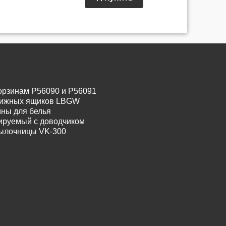
орзинам P56090 и P56091
движных ящиков LBGW
ины для белья
лируемый с доводчиком
тылочницы VK-300