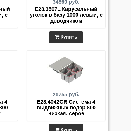
34860 руб.
ьный
E28.3507L Карусельный
, с
уголок в базу 1000 левый, с
доводчиком
Купить
26755 руб.
а 4
E28.4042GR Система 4
800
выдвижных ведер 800
т
низкая, серое
Купить