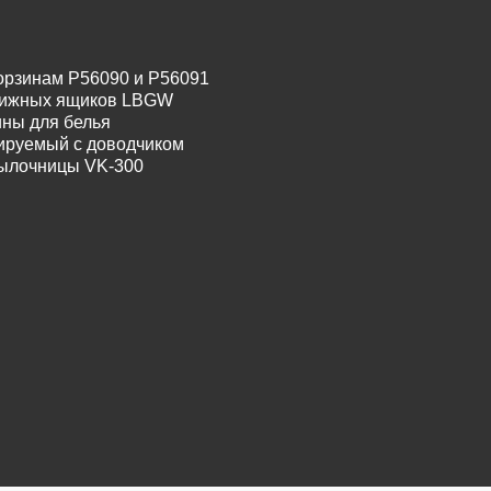
орзинам P56090 и P56091
движных ящиков LBGW
ины для белья
лируемый с доводчиком
тылочницы VK-300