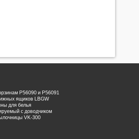
орзинам P56090 и P56091
движных ящиков LBGW
ины для белья
лируемый с доводчиком
тылочницы VK-300