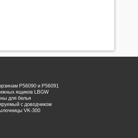
орзинам P56090 и P56091
движных ящиков LBGW
ины для белья
лируемый с доводчиком
тылочницы VK-300