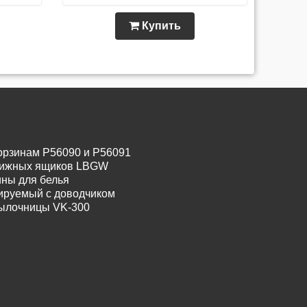
Купить
орзинам P56090 и P56091
движных ящиков LBGW
ины для белья
лируемый с доводчиком
тылочницы VK-300