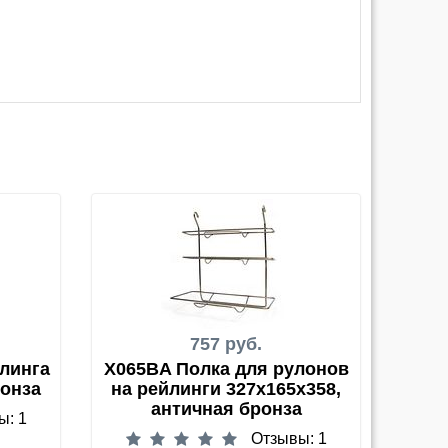
757 руб.
линга
X065BA Полка для рулонов
ронза
на рейлинги 327х165х358,
античная бронза
ы: 1
Отзывы: 1