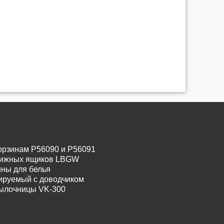
орзинам P56090 и P56091
движных ящиков LBGW
ины для белья
лируемый с доводчиком
тылочницы VK-300