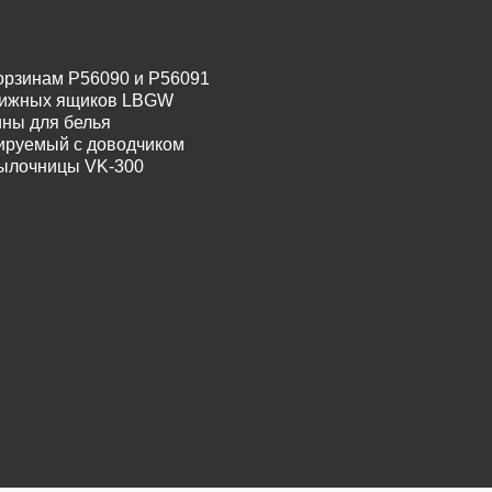
орзинам P56090 и P56091
движных ящиков LBGW
ины для белья
лируемый с доводчиком
тылочницы VK-300