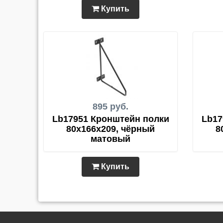
Купить
895 руб.
Lb17951 Кронштейн полки
Lb17
80x166x209, чёрный
8
матовый
Купить