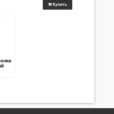
Купить
полки
ый