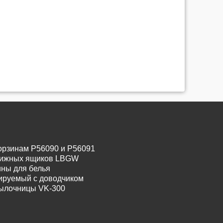
орзинам P56090 и P56091
движных ящиков LBGW
ины для белья
лируемый с доводчиком
тылочницы VK-300