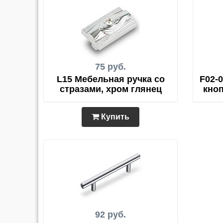
75 руб.
L15 Мебельная ручка со
F02-
стразами, хром глянец
кноп
Купить
92 руб.