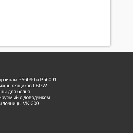
орзинам P56090 и P56091
движных ящиков LBGW
ины для белья
лируемый с доводчиком
тылочницы VK-300