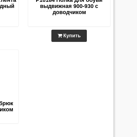
 лента
P10184 Полка для обуви
одный
выдвижная 900-930 с
доводчиком
Купить
 брюк
чиком