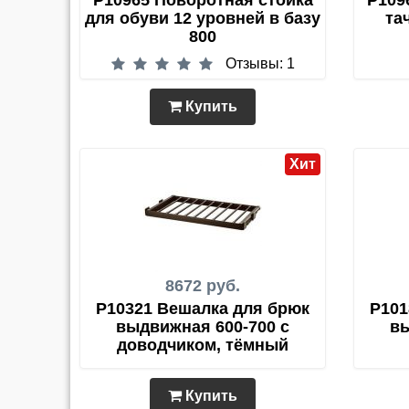
P10965 Поворотная стойка
P109
для обуви 12 уровней в базу
та
800
Отзывы: 1
Купить
Хит
8672 руб.
P10321 Вешалка для брюк
P101
выдвижная 600-700 с
вы
доводчиком, тёмный
Купить