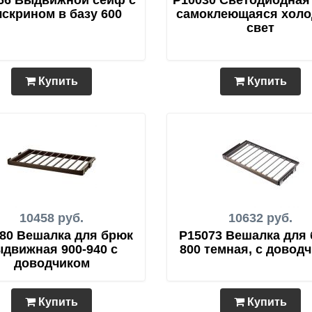
66 Выдвижной сейф с
P10030 Светодиодная
чскрином в базу 600
самоклеющаяся хол
свет
Купить
Купить
10458 руб.
10632 руб.
80 Вешалка для брюк
P15073 Вешалка для
движная 900-940 с
800 темная, с довод
доводчиком
Купить
Купить