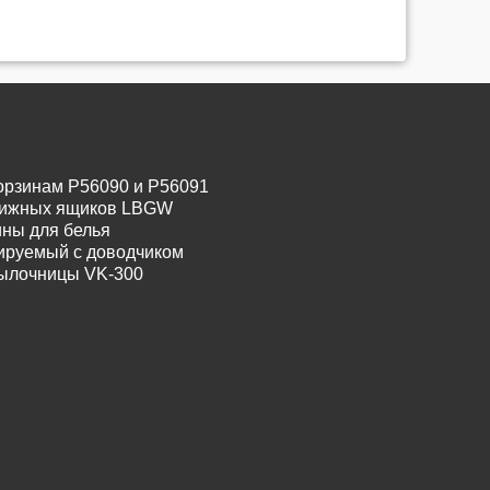
орзинам P56090 и P56091
движных ящиков LBGW
ины для белья
лируемый с доводчиком
тылочницы VK-300