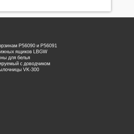
орзинам P56090 и P56091
движных ящиков LBGW
ины для белья
лируемый с доводчиком
тылочницы VK-300