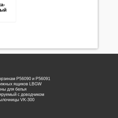
ка-
вый
орзинам P56090 и P56091
движных ящиков LBGW
ины для белья
лируемый с доводчиком
тылочницы VK-300