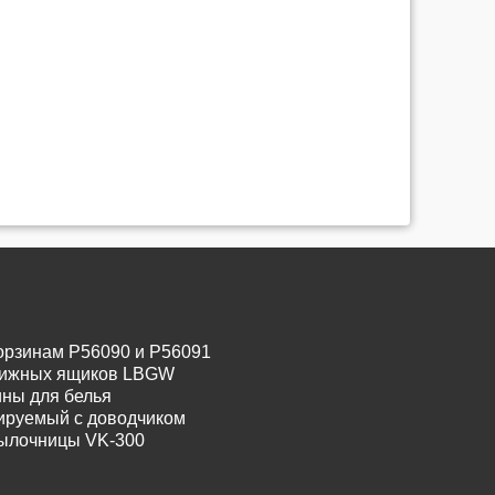
орзинам P56090 и P56091
движных ящиков LBGW
ины для белья
лируемый с доводчиком
тылочницы VK-300