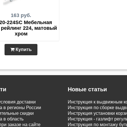
163 руб.
20-224SC Мебельная
 рейлинг 224, матовый
хром
Купить
ти
Новые статьи
словия доставки
Инструкция к выдвижным к
а в регионы России
Инструкция по сборке вы
тельные скидки
Инструкция установки корз
а в область
Инструкция - газлифт регу
при заказе на сайте
Инструкция по монтажу бу