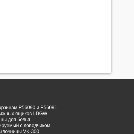
орзинам P56090 и P56091
движных ящиков LBGW
ины для белья
лируемый с доводчиком
тылочницы VK-300