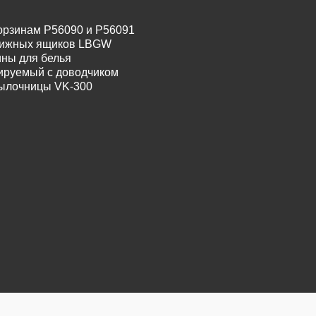
орзинам P56090 и P56091
движных ящиков LBGW
ины для белья
лируемый с доводчиком
тылочницы VK-300