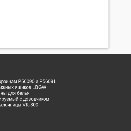
орзинам P56090 и P56091
движных ящиков LBGW
ины для белья
лируемый с доводчиком
тылочницы VK-300