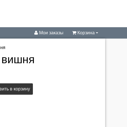
Мои заказы
Корзина
шня
 вишня
ить в корзину