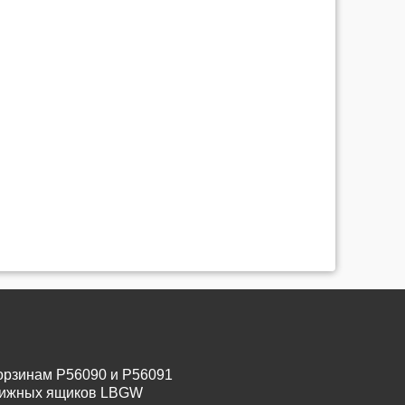
орзинам P56090 и P56091
движных ящиков LBGW