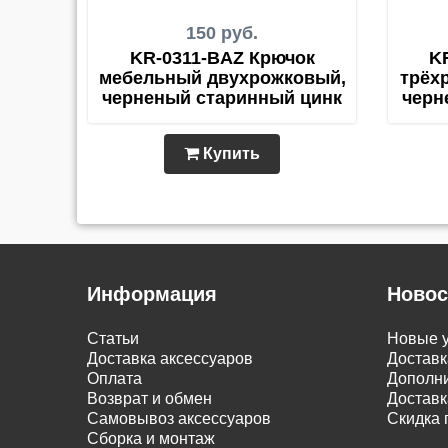
150 руб.
KR-0311-BAZ Крючок
K
мебельный двухрожковый,
трёх
черненый старинный цинк
черн
Купить
Информация
Новос
Статьи
Новые у
Доставка аксессуаров
Доставк
Оплата
Дополни
Возврат и обмен
Доставк
Самовывоз аксессуаров
Скидка 
Сборка и монтаж