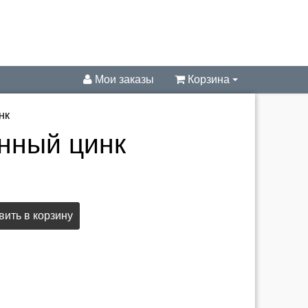
Мои заказы
Корзина
нк
инный цинк
ить в корзину