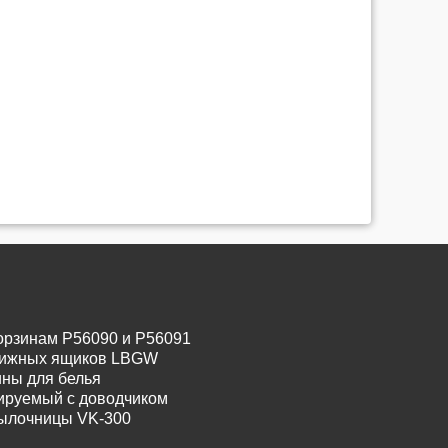
орзинам P56090 и P56091
движных ящиков LBGW
ины для белья
лируемый с доводчиком
тылочницы VK-300