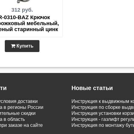
312 руб.
R-0310-BAZ Крючок
рожковый мебельный,
еный старинный цинк
Купить
ти
Новые статьи
словия доставки
Инструкция к выдвижным к
а в регионы России
Инструкция по сборке вы
тельные скидки
Инструкция установки корз
а в область
Инструкция - газлифт регу
при заказе на сайте
Инструкция по монтажу бу