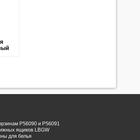
ля
ный
орзинам P56090 и P56091
движных ящиков LBGW
ины для белья