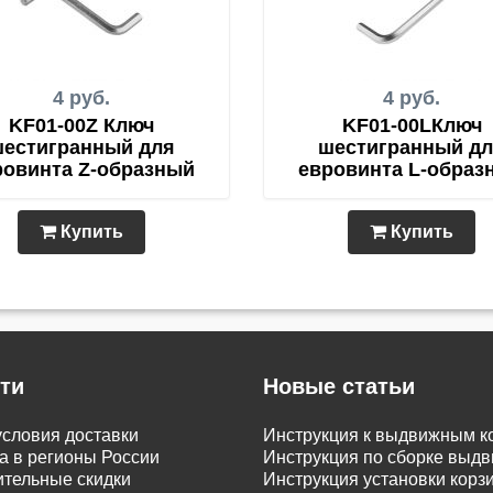
4 руб.
4 руб.
KF01-00Z Ключ
KF01-00LКлюч
естигранный для
шестигранный д
ровинта Z-образный
евровинта L-образ
Купить
Купить
ти
Новые статьи
словия доставки
Инструкция к выдвижным к
а в регионы России
Инструкция по сборке вы
тельные скидки
Инструкция установки корз