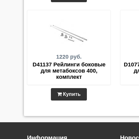
1220 руб.
D41137 Рейлинги боковые
D107
для метабоксов 400,
д
комплект
Купить
Информация
Новос