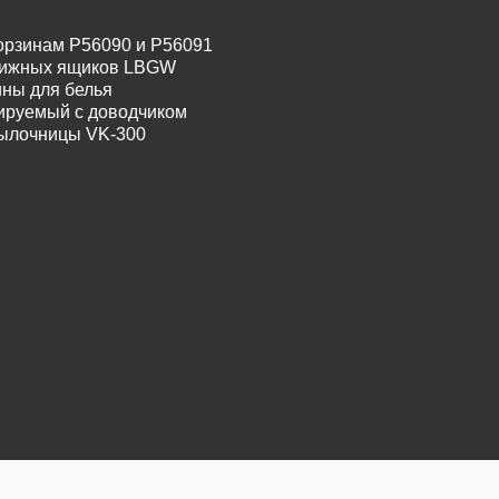
орзинам P56090 и P56091
движных ящиков LBGW
ины для белья
лируемый с доводчиком
тылочницы VK-300