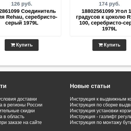
126 руб.
174 руб.
2861099 Соединитель
18802561099 Угол 
ля Rehau, серебристо-
градусов к цоколю 
серый 1979L
100, серебристо-се
1979L
Купить
Купить
ти
Новые статьи
словия доставки
Инструкция к выдвижным к
а в регионы России
Инструкция по сборке вы
тельные скидки
Инструкция установки корз
а в область
Инструкция - газлифт регу
при заказе на сайте
Инструкция по монтажу бу