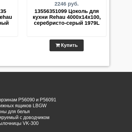
2246 руб.
135
13556351099 Цоколь для
Rehau
кухни Rehau 4000х14х100,
рый
серебристо-серый 1979L
Купить
орзинам P56090 и P56091
движных ящиков LBGW
ины для белья
лируемый с доводчиком
тылочницы VK-300