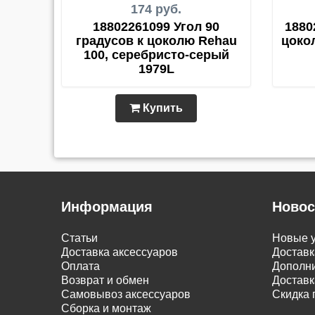
174 руб.
18802261099 Угол 90
1880
градусов к цоколю Rehau
цоко
100, серебристо-серый
1979L
Купить
Информация
Новос
Статьи
Новые у
Доставка аксессуаров
Доставк
Оплата
Дополни
Возврат и обмен
Доставк
Самовывоз аксессуаров
Скидка 
Сборка и монтаж