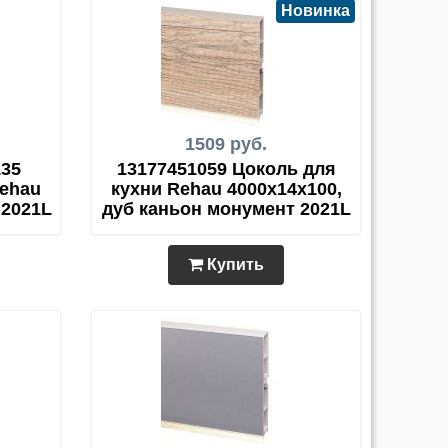
Новинка
1509 руб.
135
13177451059 Цоколь для
Rehau
кухни Rehau 4000х14х100,
 2021L
дуб каньон монумент 2021L
Купить