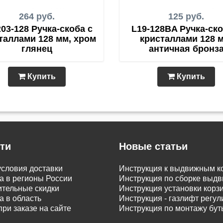
264 руб.
125 руб.
03-128 Ручка-скоба с
L19-128BA Ручка-ско
таллами 128 мм, хром
кристаллами 128 м
глянец
античная бронз
Купить
Купить
ти
Новые статьи
словия доставки
Инструкция к выдвижным к
а в регионы России
Инструкция по сборке вы
тельные скидки
Инструкция установки корз
а в область
Инструкция - газлифт регу
при заказе на сайте
Инструкция по монтажу бу