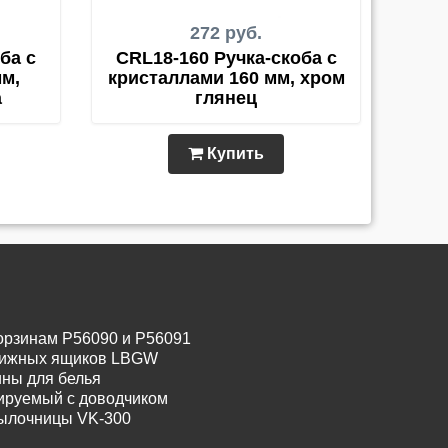
272 руб.
ба с
CRL18-160 Ручка-скоба с
м,
кристаллами 160 мм, хром
а
глянец
Купить
орзинам P56090 и P56091
движных ящиков LBGW
ины для белья
лируемый с доводчиком
тылочницы VK-300