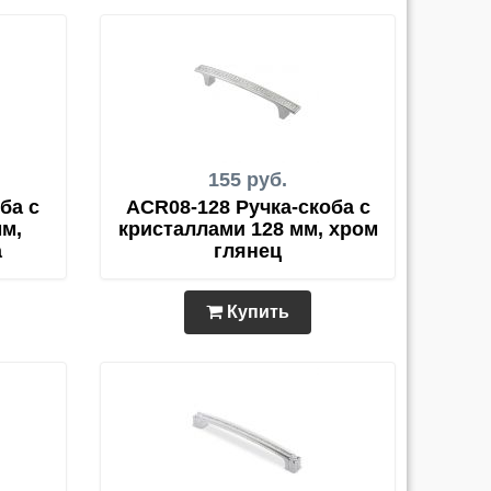
155 руб.
ба с
ACR08-128 Ручка-скоба с
м,
кристаллами 128 мм, хром
а
глянец
Купить