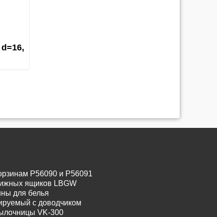
 d=16,
орзинам P56090 и P56091
движных ящиков LBGW
ины для белья
лируемый с доводчиком
тылочницы VK-300