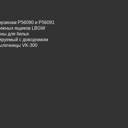
орзинам P56090 и P56091
движных ящиков LBGW
ины для белья
лируемый с доводчиком
тылочницы VK-300