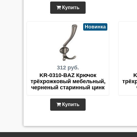
Купить
Новинка
312 руб.
KR-0310-BAZ Крючок
K
трёхрожковый мебельный,
трёх
черненый старинный цинк
Купить