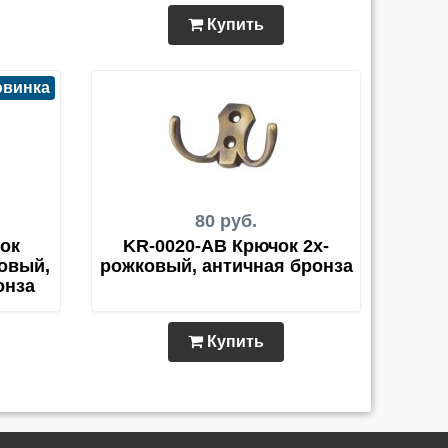
Купить
овинка
80 руб.
ок
KR-0020-AB Крючок 2х-
овый,
рожковый, античная бронза
онза
Купить