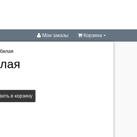
Мои заказы
Корзина
 белая
елая
ить в корзину