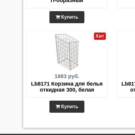
П-образный
Купить
Хит
1883 руб.
Lb8171 Корзина для белья
Lb81
откидная 300, белая
о
Купить