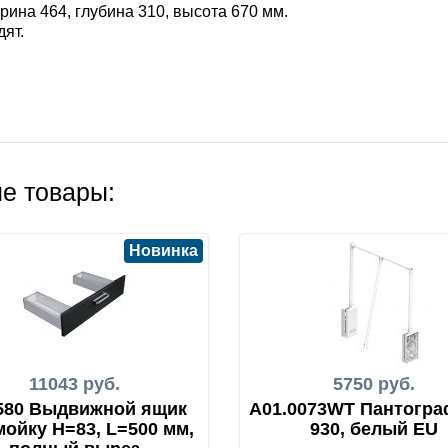
ина 464, глубина 310, высота 670 мм.
дят.
е товары:
Новинка
11043 руб.
5750 руб.
580 Выдвижной ящик
A01.0073WT Пантогра
мойку H=83, L=500 мм,
930, белый EU