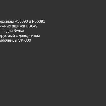
орзинам P56090 и P56091
движных ящиков LBGW
ины для белья
лируемый с доводчиком
тылочницы VK-300