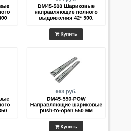
вые
DM45-500 Шариковые
ного
направляющие полного
400
выдвижения 42* 500.
Купить
663 руб.
вые
DM45-550-POW
ного
Направляющие шариковые
350
push-to-open 550 мм
Купить