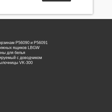
орзинам P56090 и P56091
движных ящиков LBGW
ины для белья
лируемый с доводчиком
тылочницы VK-300