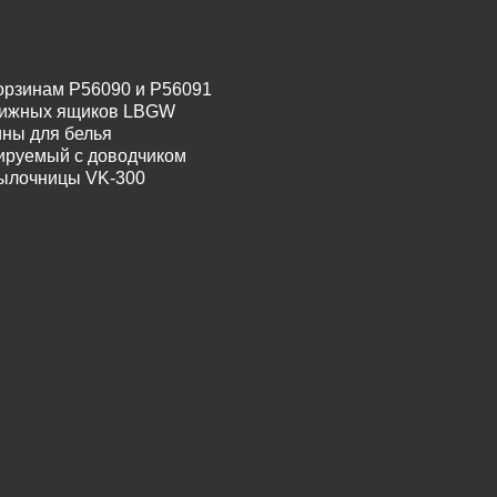
орзинам P56090 и P56091
движных ящиков LBGW
ины для белья
лируемый с доводчиком
тылочницы VK-300