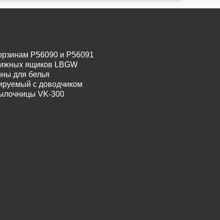
орзинам P56090 и P56091
движных ящиков LBGW
ины для белья
лируемый с доводчиком
тылочницы VK-300