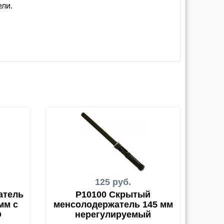
ели.
125 руб.
атель
P10100 Скрытый
мм с
менсолодержатель 145 мм
D
нерегулируемый