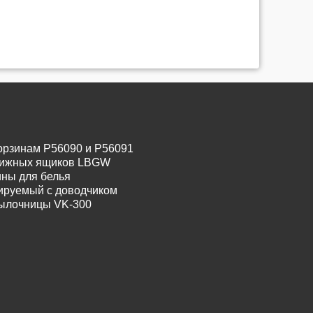
орзинам P56090 и P56091
движных ящиков LBGW
ины для белья
лируемый с доводчиком
тылочницы VK-300