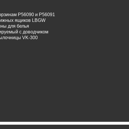
орзинам P56090 и P56091
движных ящиков LBGW
ины для белья
лируемый с доводчиком
тылочницы VK-300