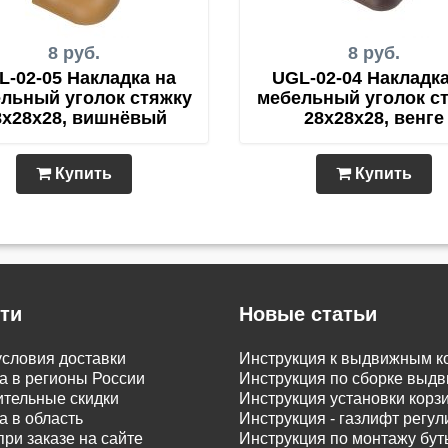
8 руб.
8 руб.
L-02-05 Накладка на
UGL-02-04 Накладка
льный уголок стяжку
мебельный уголок с
8х28х28, вишнёвый
28х28х28, венге
Купить
Купить
ти
Новые статьи
словия доставки
Инструкция к выдвижным к
а в регионы России
Инструкция по сборке вы
тельные скидки
Инструкция установки корз
а в область
Инструкция - газлифт регу
при заказе на сайте
Инструкция по монтажу бу