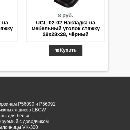
8 руб.
 на
UGL-02-02 Накладка на
тяжку
мебельный уголок стяжку
28х28х28, чёрный
Купить
орзинам P56090 и P56091
движных ящиков LBGW
ины для белья
лируемый с доводчиком
тылочницы VK-300