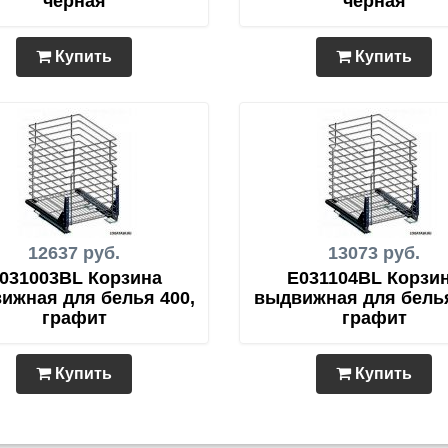
чёрная
черная
Купить
Купить
12637 руб.
13073 руб.
031003BL Корзина
E031104BL Корзи
ижная для белья 400,
выдвижная для белья
графит
графит
Купить
Купить