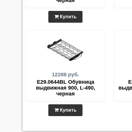
чёрная
Купить
12288 руб.
E29.0644BL Обувница
E
выдвижная 900, L-490,
выдв
черная
Купить