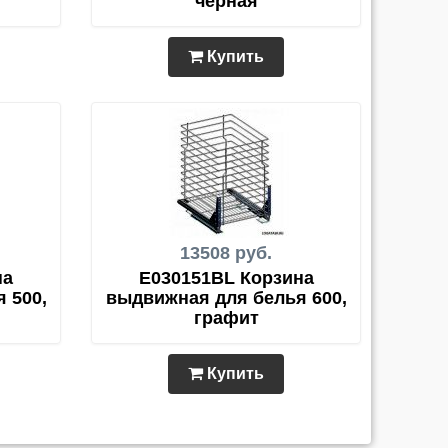
черная
Купить
13508 руб.
на
E030151BL Корзина
 500,
выдвижная для белья 600,
графит
Купить