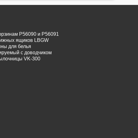
орзинам P56090 и P56091
движных ящиков LBGW
ины для белья
лируемый с доводчиком
тылочницы VK-300