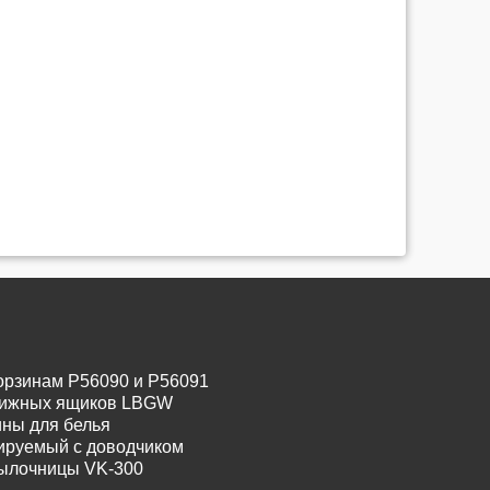
орзинам P56090 и P56091
движных ящиков LBGW
ины для белья
лируемый с доводчиком
тылочницы VK-300