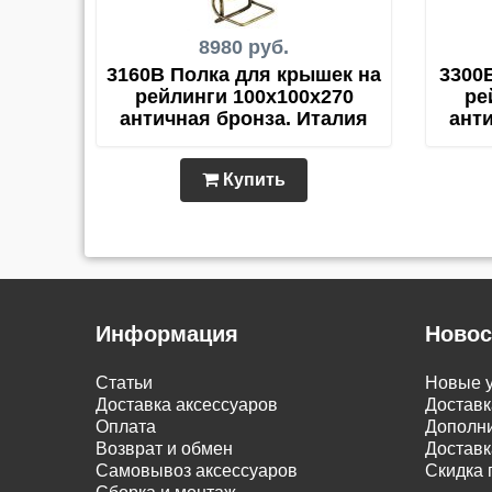
8980 руб.
3160B Полка для крышек на
3300
рейлинги 100х100х270
ре
античная бронза. Италия
ант
Купить
Информация
Новос
Статьи
Новые у
Доставка аксессуаров
Доставк
Оплата
Дополни
Возврат и обмен
Доставк
Самовывоз аксессуаров
Скидка 