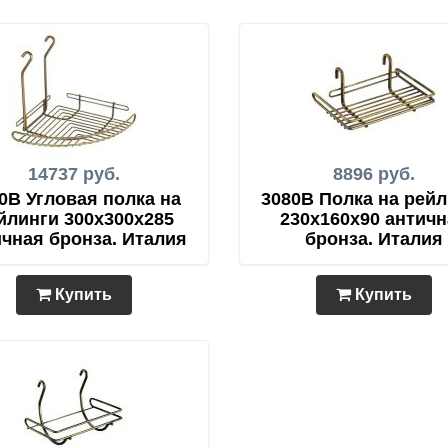
14737 руб.
8896 руб.
0B Угловая полка на
3080B Полка на рей
йлинги 300х300х285
230х160х90 антич
ичная бронза. Италия
бронза. Италия
Купить
Купить