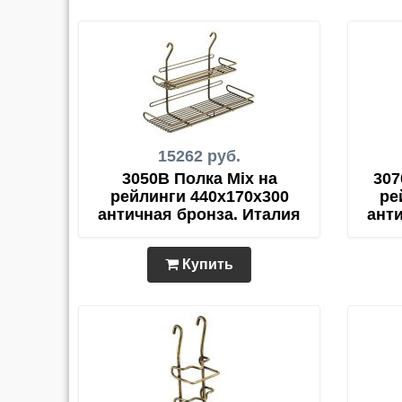
15262 руб.
3050B Полка Mix на
307
рейлинги 440х170х300
ре
античная бронза. Италия
ант
Купить